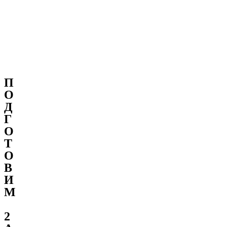
П
О
Д
Г
О
Т
О
В
И
М
2