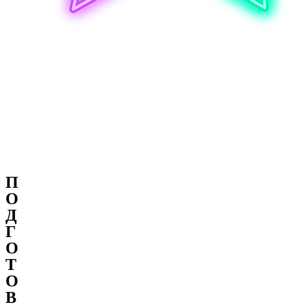
П
О
Д
Г
О
Т
О
В